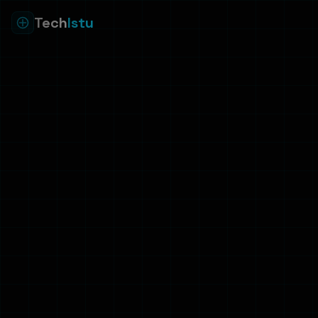
Tech
Istu